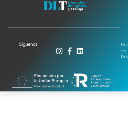
Síguenos:
Pol
de
Pri