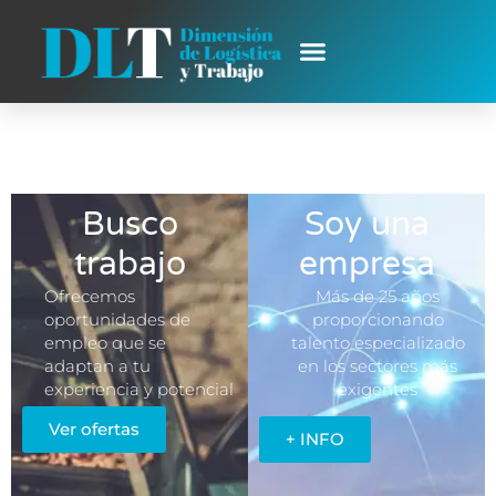
Dimensión de logística y
trabajo
Busco
Soy una
trabajo
empresa
Ofrecemos
Más de 25 años
oportunidades de
proporcionando
empleo que se
talento especializado
adaptan a tu
en los sectores más
experiencia y potencial
exigentes
Ver ofertas
+ INFO