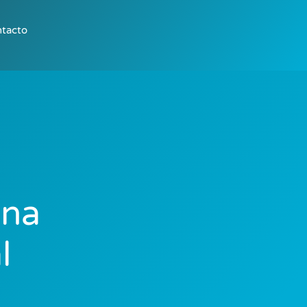
tacto
ina
l