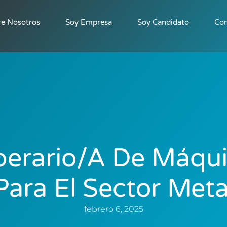
re Nosotros
Soy Empresa
Soy Candidato
Con
erario/a De Máqu
Para El Sector Meta
febrero 6, 2025