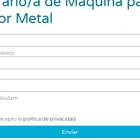
ario/a de Máquina pa
or Metal
rónico
riculum
 acepto la
política de privacidad
.
Enviar