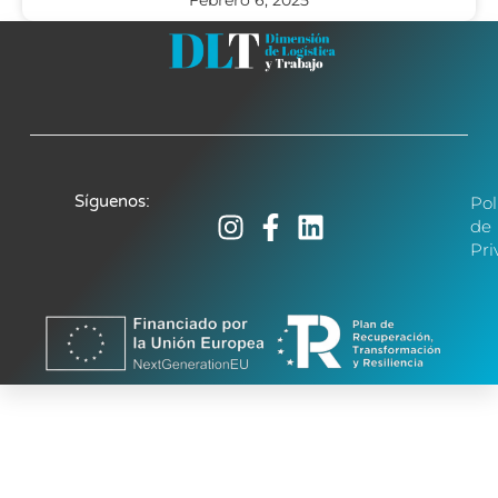
Síguenos:
Pol
de
Pri